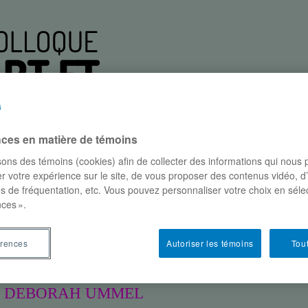
nces en matière de témoins
isons des témoins (cookies) afin de collecter des informations qui nous
r votre expérience sur le site, de vous proposer des contenus vidéo, d
participants
conférences
où et quand?
parte
es de fréquentation, etc. Vous pouvez personnaliser votre choix en séle
ces ».
istoires peintes de transplantations d’organes
érences
Autoriser les témoins
Tout
ES DE TRANSPLANTATIONS D’ORG
T
DEBORAH UMMEL