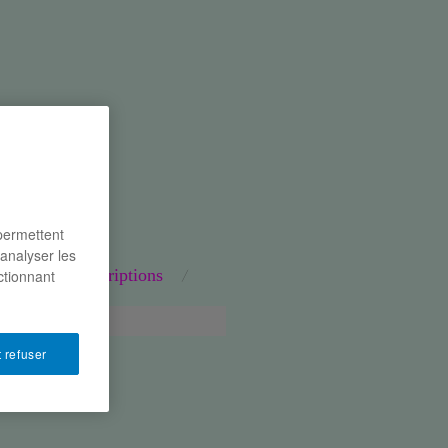
 permettent
’analyser les
naires
inscriptions
ctionnant
 refuser
ANES