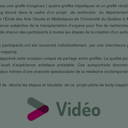
u une greffe d’organes ( quatre greffés hépatiques et un greffé rénal)
ng donné dans le cadre d’un projet de recherche du département d
 l’École des Arts Visuels et Médiatiques de l’Université du Québec à M
rience subjective de la transplantation d’organe pour fins de recherche q
idé chacun des participants à toutes les étapes de la création d’un auto
 les participants ont été rencontré individuellement par une chercheur
dy-mapping.
apprécié cette occasion unique de partage entre greffés. La qualité pict
vait d’expérience artistique préalable. Ces autoportraits étonnen
jeux intimes d’une avancée spectaculaire de la médecine contemporai
 de décrire les étapes et résultats de ce projet-pilote de body-mappin