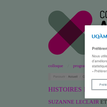
Préfére
Nous util
d’améliore
colloque
programme
statistiqu
« Préféren
Parcourir :
Accueil
/
Conférences
/
H
Préf
HISTOIRES PEINT
SUZANNE LECLAIR
E