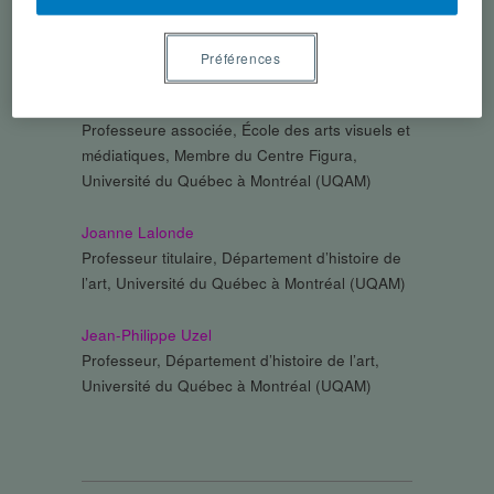
Ève Lamoureux
Professeure, Département d’histoire de l’art,
Université du Québec à Montréal (UQAM)
Préférences
Monique Régimbald Zeiber
Professeure associée, École des arts visuels et
médiatiques, Membre du Centre Figura,
Université du Québec à Montréal (UQAM)
Joanne Lalonde
Professeur titulaire, Département d’histoire de
l’art, Université du Québec à Montréal (UQAM)
Jean-Philippe Uzel
Professeur, Département d’histoire de l’art,
Université du Québec à Montréal (UQAM)