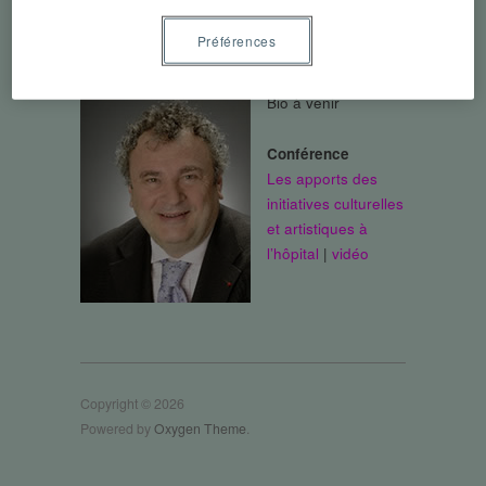
Directeur adjoint, Chargé de mission culture
à l’hôpital, Assistance Publique-Hôpitaux de
Préférences
Paris
Bio à venir
Conférence
Les apports des
initiatives culturelles
et artistiques à
l’hôpital
|
vidéo
Copyright © 2026
Powered by
Oxygen Theme
.