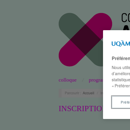
Préfére
Nous util
d’améliore
statistiqu
colloque
programme
« Préféren
Parcourir :
Accueil
/
Inscriptions
Préf
INSCRIPTIONS