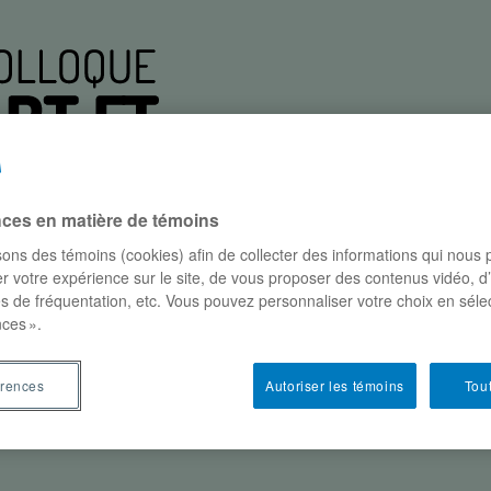
nces en matière de témoins
isons des témoins (cookies) afin de collecter des informations qui nous
r votre expérience sur le site, de vous proposer des contenus vidéo, d
es de fréquentation, etc. Vous pouvez personnaliser votre choix en séle
participants
conférences
où et quand?
parte
ces ».
érences
Autoriser les témoins
Tout