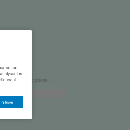
 permettent
’analyser les
ctionnant
naires
inscriptions
 refuser