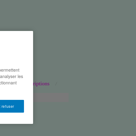
 permettent
’analyser les
ctionnant
naires
inscriptions
 refuser