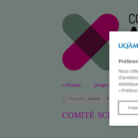
Préfére
Nous util
d’améliore
statistiqu
colloque
programme
« Préféren
Parcourir :
Accueil
/
Participants
/
Com
Préf
COMITÉ SCIENTIF