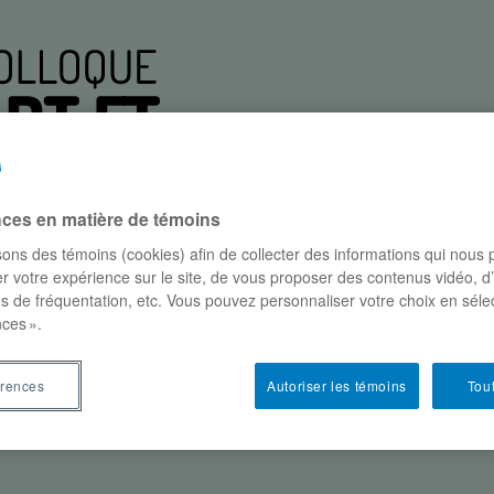
nces en matière de témoins
isons des témoins (cookies) afin de collecter des informations qui nous
r votre expérience sur le site, de vous proposer des contenus vidéo, d
es de fréquentation, etc. Vous pouvez personnaliser votre choix en séle
participants
conférences
où et quand?
parte
ces ».
ité scientifique
érences
Autoriser les témoins
Tout
IQUE