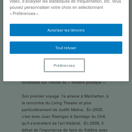
Coordonnateur, Directeur, Service culturel
vidéo, d’analyser les statistiques de fréquentation, etc. Vous
pouvez personnaliser votre choix en sélectionnant
L’Écheveau, Service culturel de l’hôpital
« Préférences ».
psychiatrique Saint-Jean-de-Dieu, Leuze-en-
Hainaut, Belgique
Autoriser les témoins
Juliette, Les anges
sont aussi des
Tout refuser
putains, NY 1953, Trente mille ombres sans
corps
ou
Moby Bec de lièvre
, voilà les titres de
quelques-unes de ses écritures théâtrales.
Préférences
Depuis plus de quinze ans, Laurent Bouchain
oriente ses réflexions dramaturgiques et
sociétales sur l’étude du « théâtre politique ».
Son premier voyage l’a amené à Manhattan, à
la rencontre du Living Theater et plus
particulièrement de Judith Malina. En 2005,
c’est avec Juan Radrigan à Santiago du Chili
qu’il s’entretient de l’art théâtral. En 2009, il
débat de l’importance de faire du théâtre avec