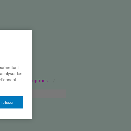
 permettent
’analyser les
ctionnant
naires
inscriptions
 refuser