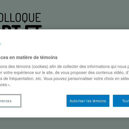
nces en matière de témoins
isons des témoins (cookies) afin de collecter des informations qui nous
r votre expérience sur le site, de vous proposer des contenus vidéo, d
es de fréquentation, etc. Vous pouvez personnaliser votre choix en séle
participants
conférences
où et quand?
parte
ces ».
érences
Autoriser les témoins
Tout