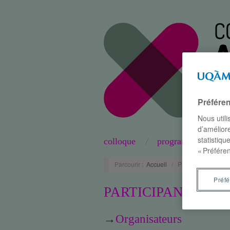
Préfére
Nous util
d’améliore
statistiqu
colloque
programme
« Préféren
Parcourir :
Accueil
/
Participants
Préf
PARTICIPANTS
→
Organisateurs