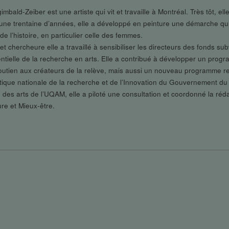
bald-Zeiber est une artiste qui vit et travaille à Montréal. Très tôt, ell
s une trentaine d’années, elle a développé en peinture une démarche qui
de l’histoire, en particulier celle des femmes.
t chercheure elle a travaillé à sensibiliser les directeurs des fonds sub
entielle de la recherche en arts. Elle a contribué à développer un pro
outien aux créateurs de la relève, mais aussi un nouveau programme re
itique nationale de la recherche et de l’Innovation du Gouvernement du
é des arts de l’UQAM, elle a piloté une consultation et coordonné la ré
ure et Mieux-être.