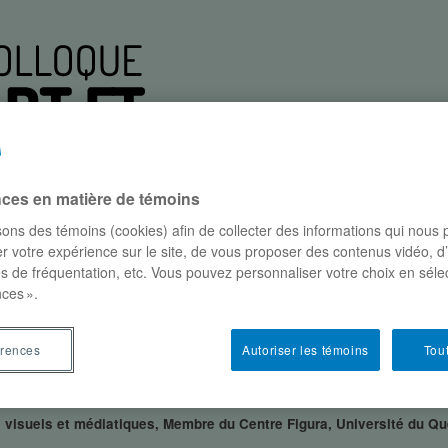
nces en matière de témoins
isons des témoins (cookies) afin de collecter des informations qui nous
r votre expérience sur le site, de vous proposer des contenus vidéo, d
es de fréquentation, etc. Vous pouvez personnaliser votre choix en séle
participants
conférences
où et quand?
parte
ces ».
nique Regimbald Zeiber
érences
Autoriser les témoins
Tout
ALD ZEIBER
s visuels et médiatiques, Membre du Centre Figura, Université du 