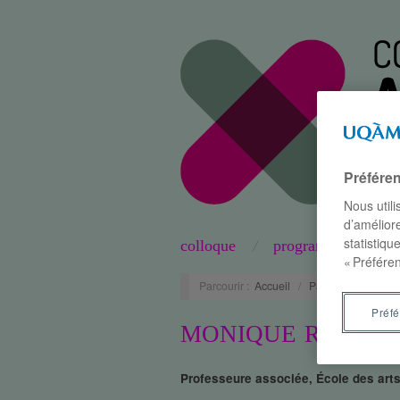
Préfére
Nous util
d’améliore
statistiqu
colloque
programme
« Préféren
Parcourir :
Accueil
/
Participants
/
Mo
Préf
MONIQUE REGIMB
Professeure associée, École des art