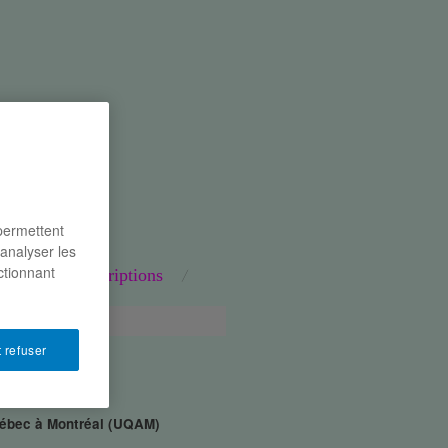
 permettent
’analyser les
ctionnant
naires
inscriptions
 refuser
Québec à Montréal (UQAM)