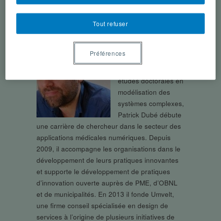
Co-directeur de la recherche, Métalab,
Société des Arts Technologiques (SAT),
Tout refuser
Montréal
Après une maîtrise
Préférences
en anthropologie des
usages et des
études doctorales en
modélisation des
systèmes complexes,
Patrick Dubé débute
une carrière de chercheur dans le secteur des
applications médicales numériques. Depuis
2009, il accompagne les organisations dans le
développement de leurs pratiques innovantes
et supporte le développement de pratiques
d’innovation ouverte auprès de PME, d’OBNL
et de municipalités. En 2013 il fonde Umvelt,
une firme conseil spécialisée en design de
services à l’origine de plusieurs initiatives de